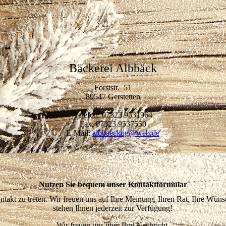
Bäckerei Albbäck
Forststr. 51
89547 Gerstetten
Telefon: 07323 9531964
Fax: 07323 9537550
E-Mail:
albbaeckug@web.de
Nutzen Sie bequem unser Kontakt­formular
ntakt zu treten. Wir freuen uns auf Ihre Meinung, Ihren Rat, Ihre Wüns
stehen Ihnen jederzeit zur Verfügung!
Wir freuen uns über Ihre Nachricht.