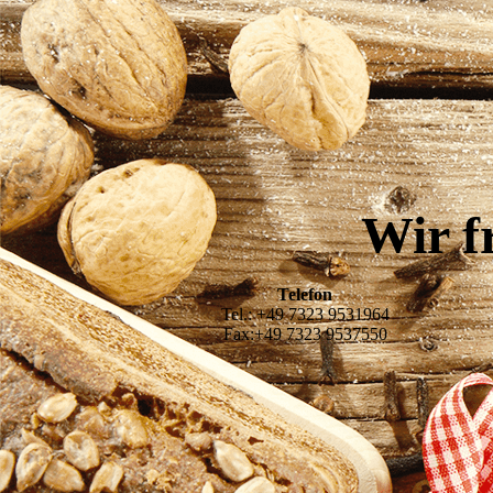
Wir f
Telefon
Tel.: +49 7323 9531964
Fax:+49 7323 9537550