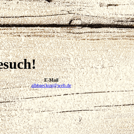
esuch!
E-Mail
albbaeckug@web.de