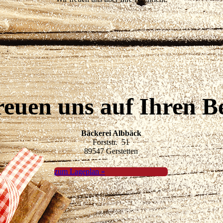
reuen uns auf Ihren B
Bäckerei Albbäck
Forststr. 51
89547 Gerstetten
zum Lageplan »